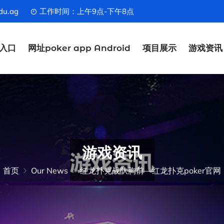
du.ag
工作时间：上午9点-下午8点
入口
网址poker app Android
项目展示
游戏资讯
游戏资讯
首页
Our News
红龙扑克战队胸前—红龙扑克poker官网