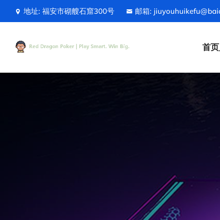
地址: 福安市砌艘石窟300号
邮箱: jiuyouhuikefu@bai
首页