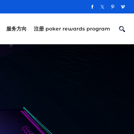
服务方向
注册 poker rewards program