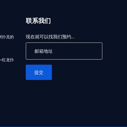
联系我们
现在就可以找我们预约...
州扑克的
—红龙扑
提交