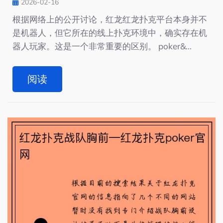
2026-02-16
根据网络上的公开讨论，红龙红龙扑克平台本身并不
是机器人，但它所在的线上扑克环境中，确实存在机
器人玩家。这是一个非常重要的区别。 poker&...
阅读