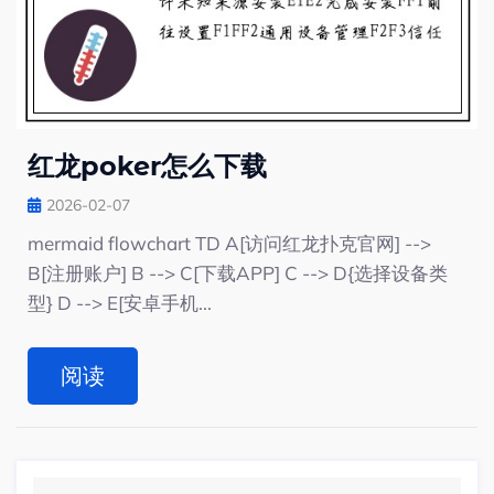
红龙poker怎么下载
2026-02-07
mermaid flowchart TD A[访问红龙扑克官网] -->
B[注册账户] B --> C[下载APP] C --> D{选择设备类
型} D --> E[安卓手机...
阅读