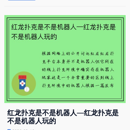
红龙扑克是不是机器人—红龙扑克是
不是机器人玩的