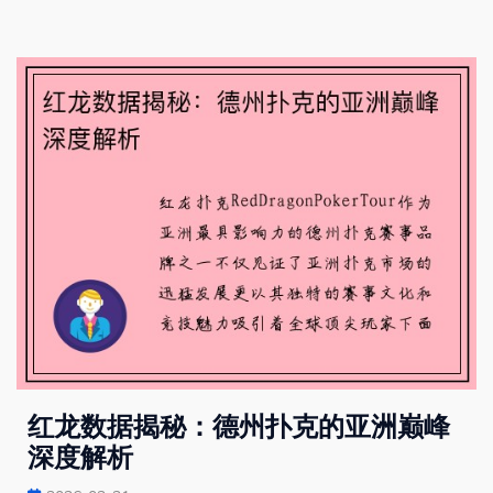
红龙数据揭秘：德州扑克的亚洲巅峰
深度解析