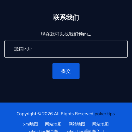
联系我们
现在就可以找我们预约...
提交
Copyright © 2026 All Rights Reserved
poker tips
.
xml地图
网站地图
网站地图
网站地图
poker tips网页版
poker tips手机版入口