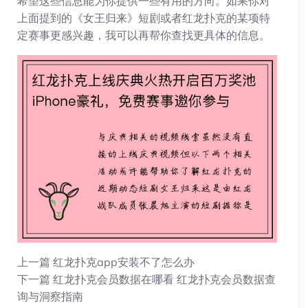
希望这些信息能为你提供一些有用的方向。如果你对
上面提到的《女王归来》短剧或者红龙扑克的某项特
定赛事更感兴趣，我可以再帮你查找更具体的信息。
上一篇
红龙扑克app安装不了怎么办
下一篇
红龙扑克会员数据在哪看 红龙扑克会员数据查
询与洞察指南