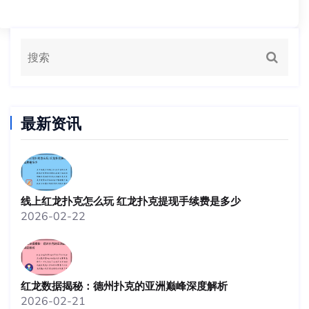
最新资讯
线上红龙扑克怎么玩 红龙扑克提现手续费是多少
2026-02-22
红龙数据揭秘：德州扑克的亚洲巅峰深度解析
2026-02-21