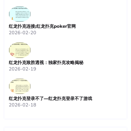
红龙扑克连接;红龙扑克poker官网
2026-02-20
红龙扑克致胜透视：独家扑克攻略揭秘
2026-02-19
红龙扑克登录不了—红龙扑克登录不了游戏
2026-02-18